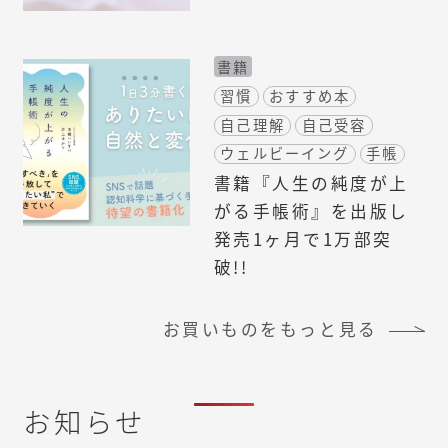
書籍
習慣
おすすめ本
自己理解
自己受容
ウェルビーイング
手帳
書籍『人生の純度が上
がる手帳術』を出版し
発売1ヶ月で1万部突
破!!
お買いものをもっと見る
お知らせ