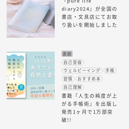
『pure life
diary2024』が全国の
書店・文具店にてお取
り扱いを開始しました
書籍
自己受容
ウェルビーイング
手帳
習慣
おすすめ本
自己理解
書籍『人生の純度が上
がる手帳術』を出版し
発売1ヶ月で1万部突
破!!