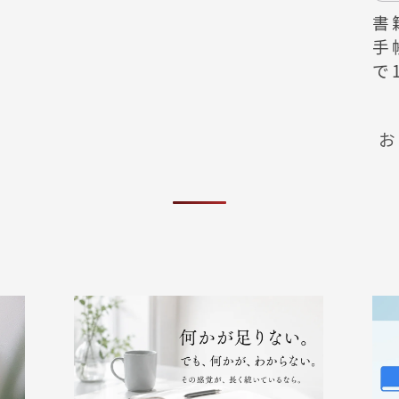
書
手
で
お