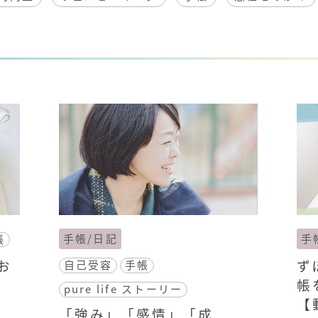
手帳/日記
手
帳
お
ず
自己受容
手帳
紹
帳
pure life ストーリー
【
「強み」「感情」「成