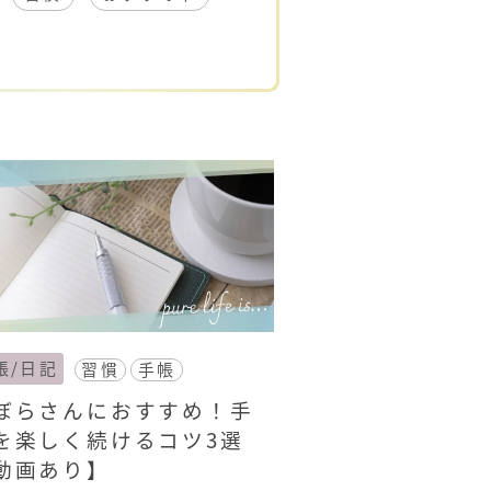
帳/日記
習慣
手帳
ぼらさんにおすすめ！手
を楽しく続けるコツ3選
動画あり】