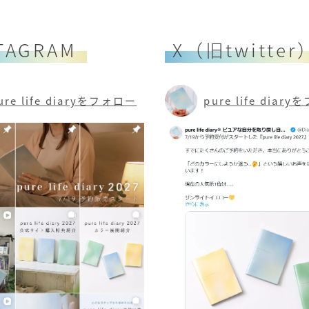
TAGRAM
X（旧twitter
ure life diaryをフォロー
pure life diar