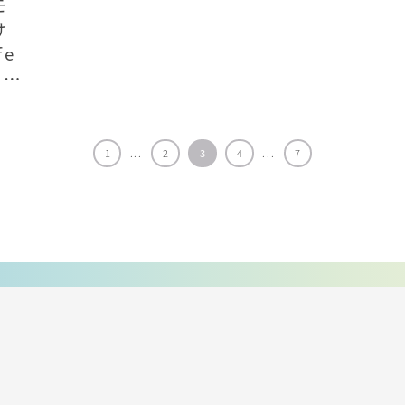
モ
け
fe
さ
1
...
2
3
4
...
7