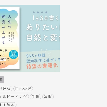
籍
己理解
自己受容
ェルビーイング
手帳
習慣
すすめ本