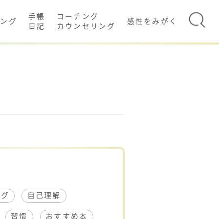
手帳
コーチング
イング
感性をみがく
日記
カウンセリング
ング
自己理解
習慣
おすすめ本