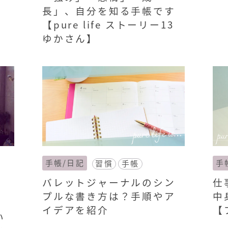
長」、自分を知る手帳です
【pure life ストーリー13
ゆかさん】
手帳/日記
手
習慣
手帳
バレットジャーナルのシン
仕
プルな書き方は？手順やア
中
イデアを紹介
【
い