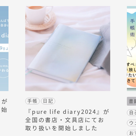
5』が
手帳
日記
書
開始
『pure life diary2024』が
自
全国の書店・文具店にてお
ウ
取り扱いを開始しました
お