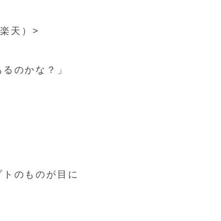
、楽天）
>
あるのかな？」
プトのものが目に