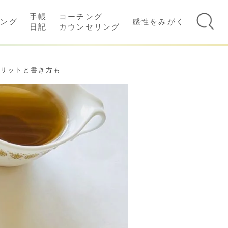
手帳
コーチング
イング
感性をみがく
日記
カウンセリング
メリットと書き方も