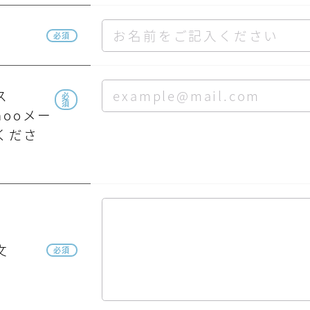
必須
ス
必
須
hooメー
くださ
文
必須