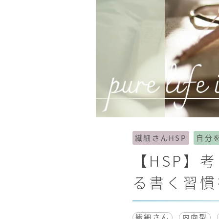
繊細さんHSP
自分
【HSP】
る書く習慣
繊細さん
内向型