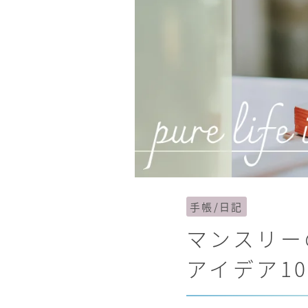
手帳/日記
マンスリー
アイデア1