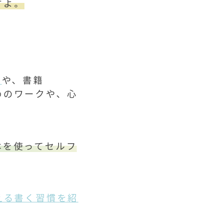
すよ。
』
や、
書籍
めのワークや、心
本を使ってセルフ
える書く習慣を紹