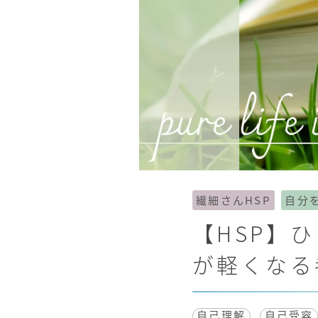
繊細さんHSP
自分
【HSP】
が軽くなる
自己理解
自己受容