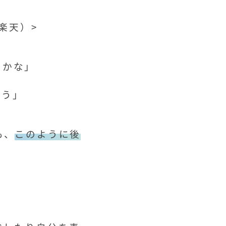
、楽天）
>
たかな」
ろう」
も、
このように後